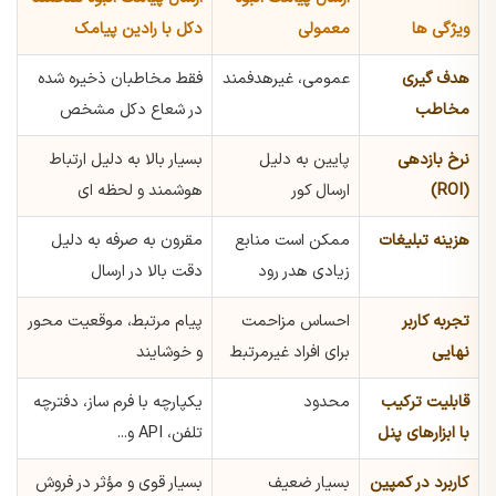
ویژگی ها
معمولی
دکل با رادین پیامک
هدف گیری
عمومی، غیرهدفمند
فقط مخاطبان ذخیره شده
مخاطب
در شعاع دکل مشخص
نرخ بازدهی
پایین به دلیل
بسیار بالا به دلیل ارتباط
(ROI)
ارسال کور
هوشمند و لحظه ای
هزینه تبلیغات
ممکن است منابع
مقرون به صرفه به دلیل
زیادی هدر رود
دقت بالا در ارسال
تجربه کاربر
احساس مزاحمت
پیام مرتبط، موقعیت محور
نهایی
برای افراد غیرمرتبط
و خوشایند
قابلیت ترکیب
محدود
یکپارچه با فرم ساز، دفترچه
با ابزارهای پنل
تلفن، API و...
کاربرد در کمپین
بسیار ضعیف
بسیار قوی و مؤثر در فروش