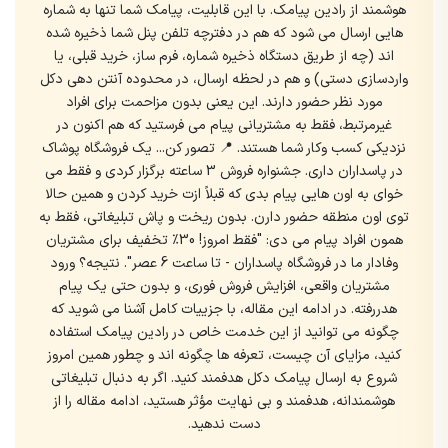
هوشمند از رادین پیامک. با این قابلیت، پیامک شما تنها به شماره
هایی ارسال می شود که هم در دفترچه تلفن پنل شما ذخیره شده
اند (چه از طریق دستگاه ذخیره شماره، فرم ساز، خرید قبلی، یا
واردسازی دستی) و هم در لحظه ارسال، در محدوده آنتن دهی دکل
مورد نظر حضور دارند. این یعنی بدون مزاحمت برای افراد
غیرمرتبط، فقط به مشتریانی پیام می فرستید که هم اکنون در
نزدیکی کسب وکار شما هستند. 📍 تصور کن... یک فروشگاه پوشاک
در پاسداران داری. جشنواره فروش 3 ساعته برگزار کردی و فقط می
خوای به اون هایی پیام بدی که قبلاً ازت خرید کردن و همین حالا
توی اون منطقه حضور دارن. بدون ریخت و پاش تبلیغاتی، فقط به
همون افراد پیام می دی: "فقط امروز! 30٪ تخفیف برای مشتریان
وفادار ما در فروشگاه پاسداران - تا ساعت 6 عصر". نتیجه؟ ورود
مشتریان واقعی، افزایش فروش فوری، و بدون حتی یک پیام
هدررفته. در ادامه این مقاله، با جزییات کامل آشنا می شوید که
چگونه می توانید از این خدمت خاص در رادین پیامک استفاده
کنید، مزایای آن چیست، تعرفه ها چگونه اند و چطور همین امروز
شروع به ارسال پیامک دکل هدفمند کنید. اگر به دنبال تبلیغاتی
هوشمندانه، هدفمند و بی نهایت مؤثر هستید، ادامه مقاله را از
دست ندهید.