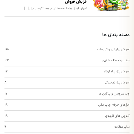
افزایش فروش
آموزش ارسال پیامک به مشتریان اینستاگرام؛ با پنل [...]
دسته بندی ها
اموزش بازاریابی و تبلیغات
118
جذب و حفظ مشتری
33
اموزش پنل پیام کوتاه
13
اموزش پنل نمایندگی
8
وب سرویس و پلاگین ها
10
ابزارهای حرفه ای پیامکی
18
آموزش های کاربردی
18
سایر مقالات
9