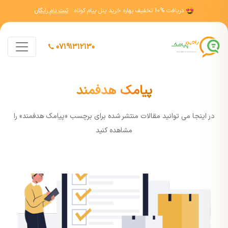
دریافت
10% تخفیف
بهاره خرید پنل پیام کوتاه
ثبت نام رایگان
07191312130
پیامک هدفمند
در اينجا مي توانيد مقالات منتشر شده برای برچسب «پیامک هدفمند» را
مشاهده کنيد