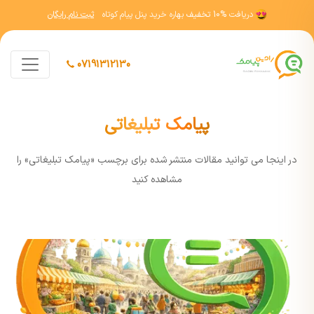
دریافت
10% تخفیف
بهاره خرید پنل پیام کوتاه
ثبت نام رایگان
07191312130
پیامک تبلیغاتی
در اينجا مي توانيد مقالات منتشر شده برای برچسب «پیامک تبلیغاتی» را
مشاهده کنيد