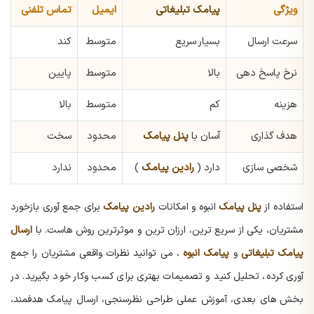
ویژگی
پیامک تبلیغاتی
ایمیل
تماس تلفنی
سرعت ارسال
بسیار سریع
متوسط
کند
نرخ پاسخ دهی
بالا
متوسط
پایین
هزینه
کم
متوسط
بالا
هدف گذاری
آسان با
پنل پیامک
محدود
سخت
شخصی سازی
دارد (
رادین پیامک
)
محدود
ندارد
استفاده از
پنل پیامک
انبوه
و امکانات
رادین پیامک
برای جمع آوری بازخورد
مشتریان، یکی از سریع ترین، ارزان ترین و موثرترین روش هاست. با
ارسال
پیامک تبلیغاتی
و
پیامک انبوه
، می توانید نظرات واقعی مشتریان را جمع
آوری کرده، تحلیل کنید و تصمیمات بهتری برای کسب وکار خود بگیرید. در
بخش های بعدی، آموزش عملی طراحی نظرسنجی، ارسال پیامک هدفمند،