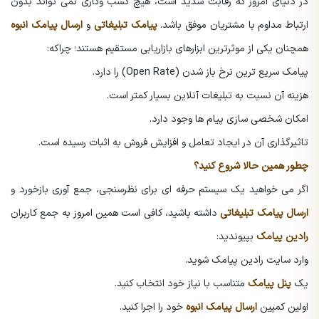
در دنیای امروز که رقابت شدید است، هیچ کسب وکاری نمی تواند بدون
ارتباط مداوم با مشتریان موفق باشد.
پیامک تبلیغاتی
و
ارسال پیامک انبوه
همچنان یکی از موثرترین ابزارهای بازاریابی مستقیم هستند؛ چراکه:
پیامک سریع ترین نرخ باز شدن (Open Rate) را دارد.
هزینه آن نسبت به تبلیغات آنلاین بسیار کمتر است.
امکان شخصی سازی پیام ها وجود دارد.
تاثیرگذاری آن در ایجاد تعامل و افزایش فروش به اثبات رسیده است.
چطور همین حالا شروع کنید؟
اگر می خواهید یک سیستم حرفه ای برای نظرسنجی، جمع آوری بازخورد و
ارسال پیامک تبلیغاتی
داشته باشید، کافی است همین امروز به جمع کاربران
رادین پیامک
بپیوندید:
وارد سایت رادین پیامک شوید.
یک
پنل پیامک
متناسب با نیاز خود انتخاب کنید.
اولین کمپین
ارسال پیامک انبوه
خود را اجرا کنید.