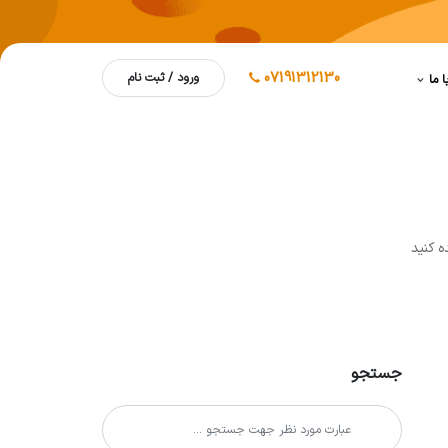
07191312130
ورود / ثبت نام
ا ما
ه کنيد
جستجو