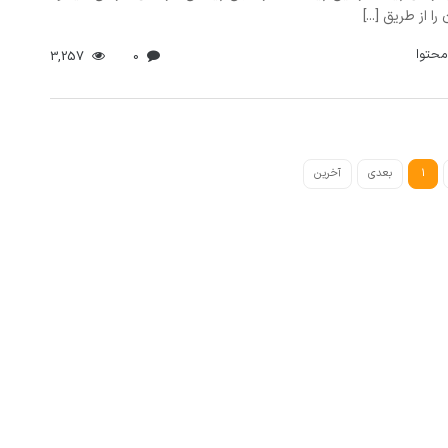
ا از طریق [...]
محتوا
3,257
0
1
بعدی
آخرین