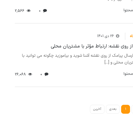
محتوا
2,566
0
اه
26 دی 1401
ز روی نقشه: ارتباط مؤثر با مشتریان محلی
ارسال پیامک از روی نقشه آشنا شوید و بیاموزید چگونه می توانید با
ان محلی و [...]
محتوا
26,068
0
1
بعدی
آخرین