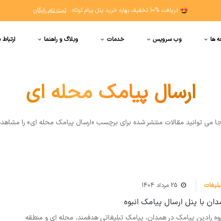
دریافت
10% تخفیف
بهاره خرید پنل پیام کوتاه
ثبت نام رایگان
ه ها
وب سرویس
خدمات
وبلاگ و راهنما
ارتباط ب
ارسال پیامک محله ای
جا مي توانيد مقالات منتشر شده برای برچسب «ارسال پیامک محله ای» را مشاهده
بلیغات
25 مرداد 1404
دان با پنل ارسال پیامک انبوه
بوه رادین پیامک در همدان، پیامک تبلیغاتی هدفمند، محله ای و منطقه