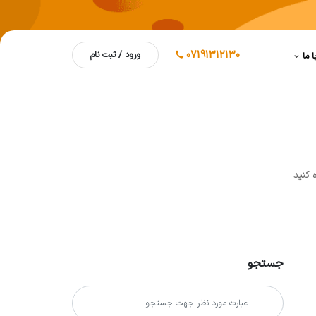
07191312130
ورود / ثبت نام
ا ما
 کنيد
جستجو