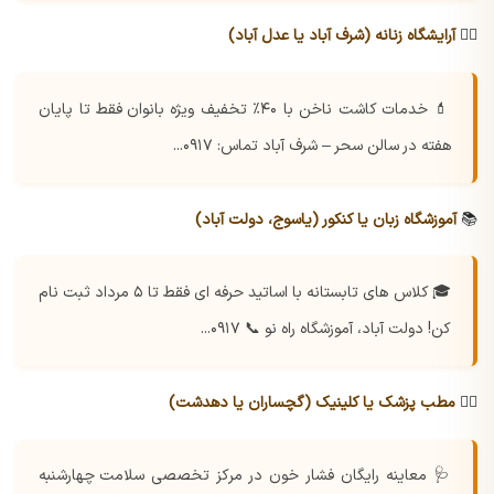
💇‍♀️
آرایشگاه زنانه (شرف آباد یا عدل آباد)
💄 خدمات کاشت ناخن با ۴۰٪ تخفیف ویژه بانوان
فقط تا پایان
هفته در سالن سحر – شرف آباد
تماس: ۰۹۱۷...
📚
آموزشگاه زبان یا کنکور (یاسوج، دولت آباد)
🎓 کلاس های تابستانه با اساتید حرفه ای
فقط تا ۵ مرداد ثبت نام
کن!
دولت آباد، آموزشگاه راه نو 📞 ۰۹۱۷...
🧑‍⚕️
مطب پزشک یا کلینیک (گچساران یا دهدشت)
🩺 معاینه رایگان فشار خون در مرکز تخصصی سلامت
چهارشنبه