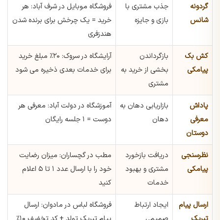
گردونه
جذب مشتری با
فروشگاه موبایل در شرف آباد: هر
شانس
بازی و جایزه
خرید = یک چرخش برای برنده شدن
هندزفری
کش بک
بازگرداندن
آرایشگاه در سروک: ۲۰٪ مبلغ خرید
پیامکی
بخشی از خرید به
برای خدمات بعدی ذخیره می شود
مشتری
پاداش
بازاریابی دهان به
آموزشگاه در دولت آباد: معرفی هر
معرفی
دهان
دوست = ۱ جلسه رایگان
دوستان
نظرسنجی
دریافت بازخورد
مطب در گچساران: میزان رضایت
پیامکی
مشتری و بهبود
خود را با ارسال عدد ۱ تا ۵ اعلام
خدمات
کنید
ارسال پیام
ایجاد ارتباط
فروشگاه لباس در مادوان: ارسال
تبریک
صمیمی
پیام تبریک تولد + کد تخفیف ۱۰٪