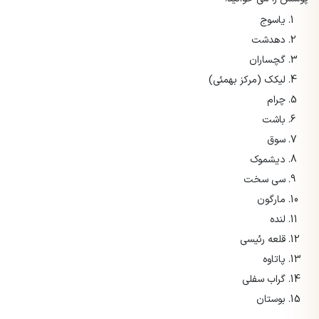
یاسوج
دهدشت
گچساران
لیکک (مرکز بهمئی)
چرام
باشت
سوق
دیشموک
سی سخت
مارگون
لنده
قلعه رئیسی
پاتاوه
گراب سفلی
بوستان