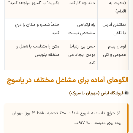
(دعوت به
داند چه کار کند
بگیرید" یا "امروز مراجعه کنید"
اقدام)
نداشتن آدرس
راه ارتباطی
حتماً شماره و مکان را درج
یا تلفن
مشخص نیست
کنید
ارسال پیام
حس بی ارتباط
متن را متناسب با شغل و
عمومی و کلی
بودن ایجاد می
منطقه بنویس
کند
الگوهای آماده برای مشاغل مختلف در یاسوج
🛍️
فروشگاه لباس (مهریان یا سروک)
🎈 حراج تابستانه شروع شد!
تا ۵۰٪ تخفیف فقط ۳ روز!
مهریان،
روبه روی مدرسه… 📞 ۰۹۱۷...