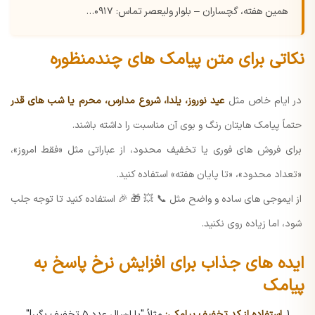
همین هفته، گچساران – بلوار ولیعصر
تماس: ۰۹۱۷…
نکاتی برای متن پیامک های چندمنظوره
در ایام خاص مثل
عید نوروز، یلدا، شروع مدارس، محرم یا شب های قدر
حتماً پیامک هایتان رنگ و بوی آن مناسبت را داشته باشند.
برای فروش های فوری یا تخفیف محدود، از عباراتی مثل «فقط امروز»،
«تعداد محدود»، «تا پایان هفته» استفاده کنید.
از ایموجی های ساده و واضح مثل 📞 💥 🎁 🎉 استفاده کنید تا توجه جلب
شود، اما زیاده روی نکنید.
ایده های جذاب برای افزایش نرخ پاسخ به
پیامک
استفاده از کد تخفیف پیامکی:
مثلاً "با ارسال عدد ۵ تخفیف بگیر!"