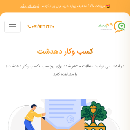
دریافت
10% تخفیف
بهاره خرید پنل پیام کوتاه
ثبت نام رایگان
07191312130
کسب وکار دهدشت
در اينجا مي توانيد مقالات منتشر شده برای برچسب «کسب وکار دهدشت»
را مشاهده کنيد