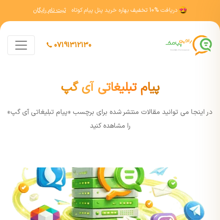
دریافت
10% تخفیف
بهاره خرید پنل پیام کوتاه
ثبت نام رایگان
07191312130
پیام تبلیغاتی آی گپ
در اينجا مي توانيد مقالات منتشر شده برای برچسب «پیام تبلیغاتی آی گپ»
را مشاهده کنيد