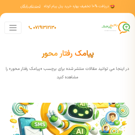
دریافت
10% تخفیف
بهاره خرید پنل پیام کوتاه
ثبت نام رایگان
07191312130
پیامک رفتار محور
در اينجا مي توانيد مقالات منتشر شده برای برچسب «پیامک رفتار محور» را
مشاهده کنيد