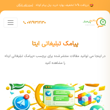
دریافت
10% تخفیف
بهاره خرید پنل پیام کوتاه
ثبت نام رایگان
07191312130
پیامک تبلیغاتی ایتا
در اينجا مي توانيد مقالات منتشر شده برای برچسب «پیامک تبلیغاتی ایتا»
را مشاهده کنيد