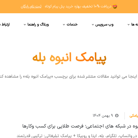
دریافت
10% تخفیف
بهاره خرید پنل پیام کوتاه
ثبت نام رایگان
ه ها
وب سرویس
خدمات
وبلاگ و راهنما
ارتباط ب
پیامک انبوه بله
اينجا مي توانيد مقالات منتشر شده برای برچسب «پیامک انبوه بله» را مشاهده کن
یامکی
9 بهمن 1404
بوه در شبکه های اجتماعی؛ فرصت طلایی برای کسب وکارها
 در واتساپ، تلگرام، بله، ایتا و روبیکا + پیامک تبلیغاتی؛ ترکیبی قدرتمند