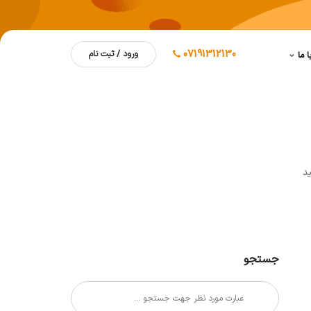
07191312130
ورود / ثبت نام
ا ما
يد
جستجو