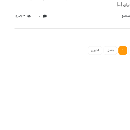
ای [...]
محتوا
11,073
0
1
بعدی
آخرین