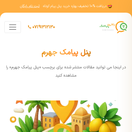
دریافت
10% تخفیف
بهاره خرید پنل پیام کوتاه
ثبت نام رایگان
07191312130
پنل پیامک جهرم
در اينجا مي توانيد مقالات منتشر شده برای برچسب «پنل پیامک جهرم» را
مشاهده کنيد