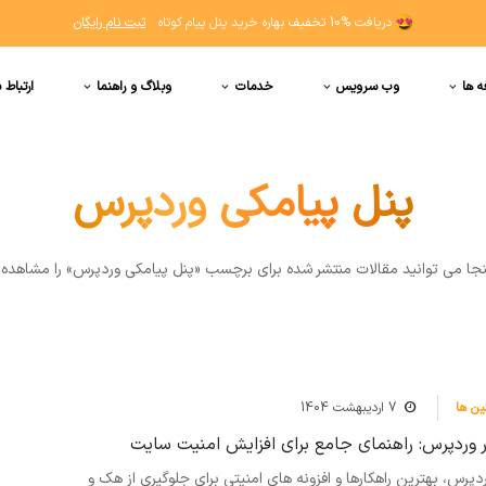
دریافت
10% تخفیف
بهاره خرید پنل پیام کوتاه
ثبت نام رایگان
ه ها
وب سرویس
خدمات
وبلاگ و راهنما
ارتباط ب
پنل پیامکی وردپرس
نجا مي توانيد مقالات منتشر شده برای برچسب «پنل پیامکی وردپرس» را مشاهده 
ن ها
7 اردیبهشت 1404
 وردپرس: راهنمای جامع برای افزایش امنیت سایت
دپرس، بهترین راهکارها و افزونه های امنیتی برای جلوگیری از هک و