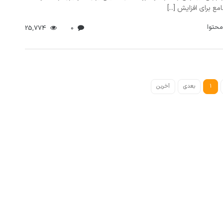
مع برای افزایش [...]
محتوا
25,774
0
1
بعدی
آخرین