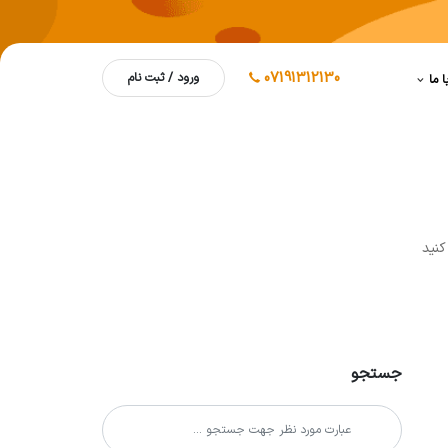
07191312130
ورود / ثبت نام
ا ما
کنيد
جستجو