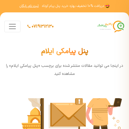
دریافت
10% تخفیف
بهاره خرید پنل پیام کوتاه
ثبت نام رایگان
07191312130
پنل پیامکی ایلام
در اينجا مي توانيد مقالات منتشر شده برای برچسب «پنل پیامکی ایلام» را
مشاهده کنيد