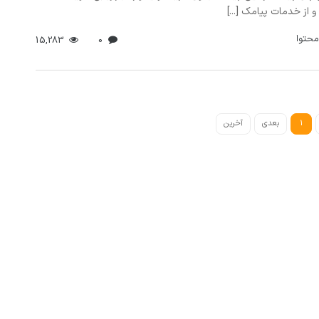
 از خدمات پیامک [...]
محتوا
15,283
0
1
بعدی
آخرین