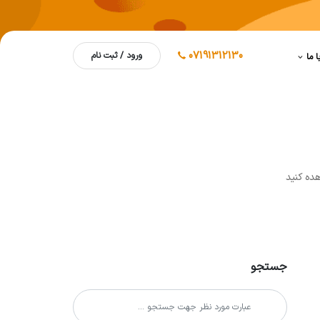
07191312130
ورود / ثبت نام
ا ما
ده کنيد
جستجو