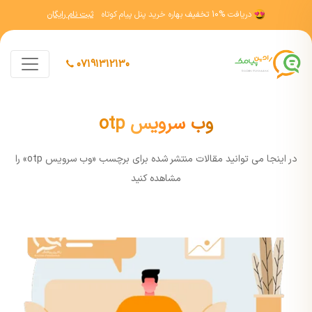
دریافت
10% تخفیف
بهاره خرید پنل پیام کوتاه
ثبت نام رایگان
07191312130
وب سرویس otp
در اينجا مي توانيد مقالات منتشر شده برای برچسب «وب سرویس otp» را
مشاهده کنيد