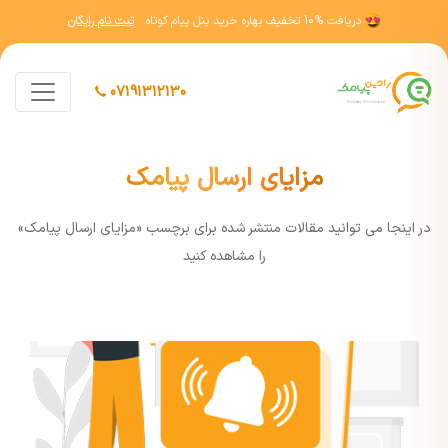
دریافت
10% تخفیف
بهاره خرید پنل پیام کوتاه
ثبت نام رایگان
07191312130
مزایای ارسال پیامک
در اينجا مي توانيد مقالات منتشر شده برای برچسب «مزایای ارسال پیامک»
را مشاهده کنيد