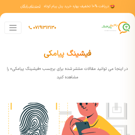
دریافت
10% تخفیف
بهاره خرید پنل پیام کوتاه
ثبت نام رایگان
07191312130
فیشینگ پیامکی
در اينجا مي توانيد مقالات منتشر شده برای برچسب «فیشینگ پیامکی» را
مشاهده کنيد