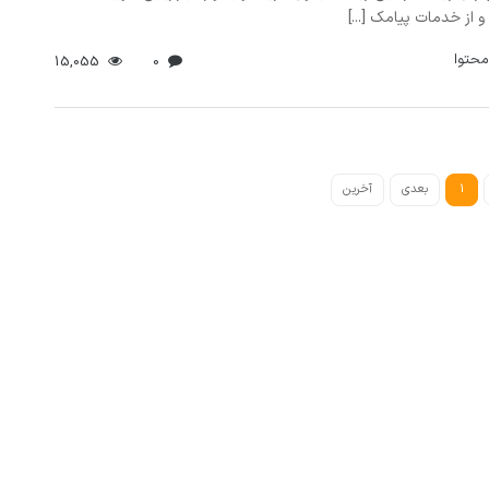
 از خدمات پیامک [...]
محتوا
15,055
0
1
بعدی
آخرین