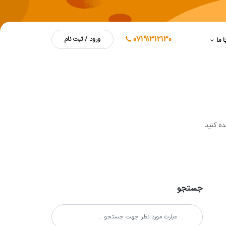
07191312130
ورود / ثبت نام
ا ما
ه کنيد
جستجو