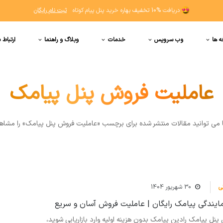
دریافت
10% تخفیف
بهاره خرید پنل پیام کوتاه
ثبت نام رایگان
ه ها
وب سرویس
خدمات
وبلاگ و راهنما
ارتباط ب
عاملیت فروش پنل پیامک
ا مي توانيد مقالات منتشر شده برای برچسب «عاملیت فروش پنل پیامک» را مشاهد
ی
30 شهریور 1404
مایندگی پیامک رایگان | عاملیت فروش آسان و سریع
پنل پیامک رادین پیامک بدون هزینه اولیه وارد بازاریابی شوید،