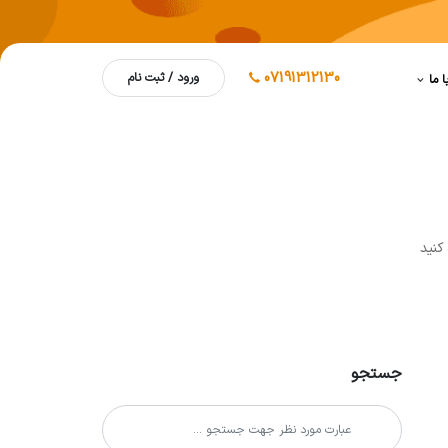
07191312130
ورود / ثبت نام
ا ما
کنيد
جستجو