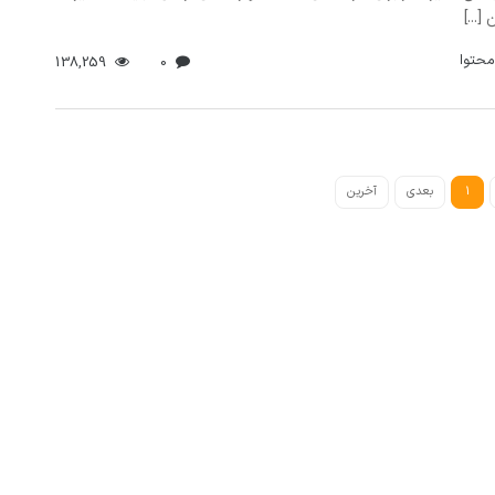
[...]
محتوا
138,259
0
1
بعدی
آخرین