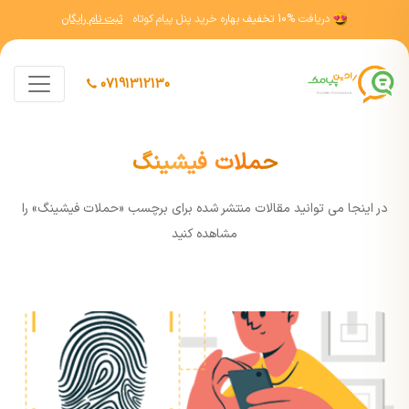
دریافت
10% تخفیف
بهاره خرید پنل پیام کوتاه
ثبت نام رایگان
07191312130
حملات فیشینگ
در اينجا مي توانيد مقالات منتشر شده برای برچسب «حملات فیشینگ» را
مشاهده کنيد