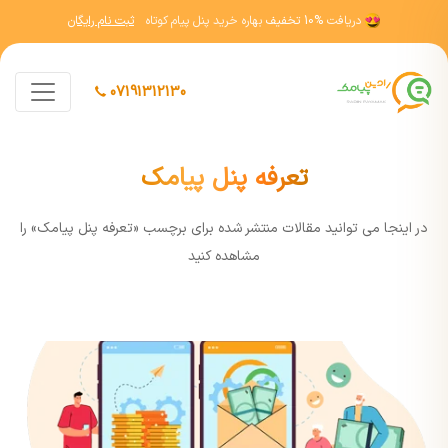
دریافت
10% تخفیف
بهاره خرید پنل پیام کوتاه
ثبت نام رایگان
07191312130
تعرفه پنل پیامک
در اينجا مي توانيد مقالات منتشر شده برای برچسب «تعرفه پنل پیامک» را
مشاهده کنيد