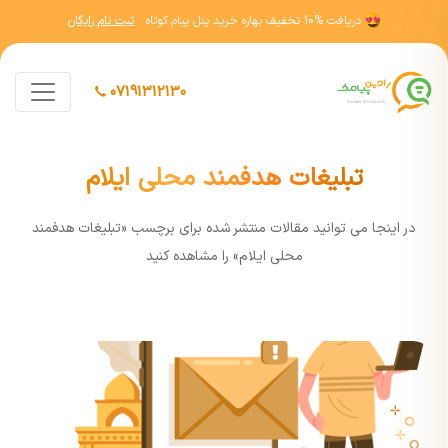
دریافت
10% تخفیف
بهاره خرید پنل پیام کوتاه
ثبت نام رایگان
07191312130
تبلیغات هدفمند محلی ایلام
در اينجا مي توانيد مقالات منتشر شده برای برچسب «تبلیغات هدفمند
محلی ایلام» را مشاهده کنيد