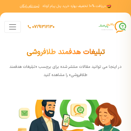
دریافت
10% تخفیف
بهاره خرید پنل پیام کوتاه
ثبت نام رایگان
07191312130
تبلیغات هدفمند طلافروشی
در اينجا مي توانيد مقالات منتشر شده برای برچسب «تبلیغات هدفمند
طلافروشی» را مشاهده کنيد