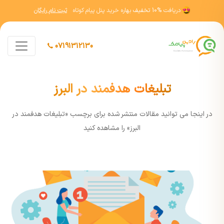
دریافت
10% تخفیف
بهاره خرید پنل پیام کوتاه
ثبت نام رایگان
07191312130
تبلیغات هدفمند در البرز
در اينجا مي توانيد مقالات منتشر شده برای برچسب «تبلیغات هدفمند در
البرز» را مشاهده کنيد