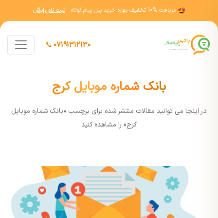
دریافت
10% تخفیف
بهاره خرید پنل پیام کوتاه
ثبت نام رایگان
07191312130
بانک شماره موبایل کرج
در اينجا مي توانيد مقالات منتشر شده برای برچسب «بانک شماره موبایل
کرج» را مشاهده کنيد