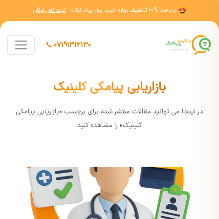
دریافت
10% تخفیف
بهاره خرید پنل پیام کوتاه
ثبت نام رایگان
07191312130
بازاریابی پیامکی کلینیک
در اينجا مي توانيد مقالات منتشر شده برای برچسب «بازاریابی پیامکی
کلینیک» را مشاهده کنيد