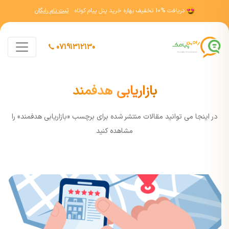
دریافت
10% تخفیف
بهاره خرید پنل پیام کوتاه
ثبت نام رایگان
07191312130
بازاریابی هدفمند
در اينجا مي توانيد مقالات منتشر شده برای برچسب «بازاریابی هدفمند» را
مشاهده کنيد