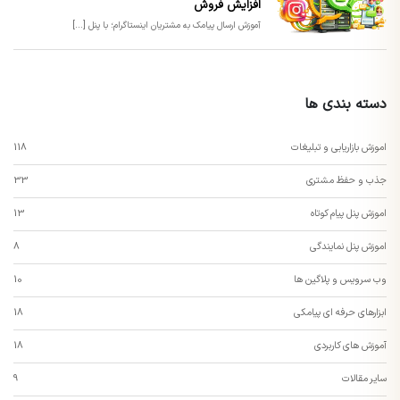
افزایش فروش
آموزش ارسال پیامک به مشتریان اینستاگرام؛ با پنل [...]
دسته بندی ها
اموزش بازاریابی و تبلیغات
118
جذب و حفظ مشتری
33
اموزش پنل پیام کوتاه
13
اموزش پنل نمایندگی
8
وب سرویس و پلاگین ها
10
ابزارهای حرفه ای پیامکی
18
آموزش های کاربردی
18
سایر مقالات
9