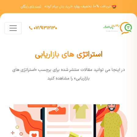
دریافت
10% تخفیف
بهاره خرید پنل پیام کوتاه
ثبت نام رایگان
07191312130
استراتژی های بازاریابی
در اينجا مي توانيد مقالات منتشر شده برای برچسب «استراتژی های
بازاریابی» را مشاهده کنيد