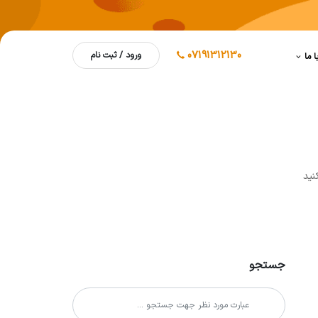
07191312130
ورود / ثبت نام
ا ما
نيد
جستجو