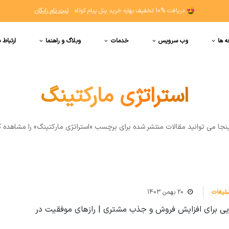
دریافت
10% تخفیف
بهاره خرید پنل پیام کوتاه
ثبت نام رایگان
ه ها
وب سرویس
خدمات
وبلاگ و راهنما
ارتباط ب
استراتژی مارکتینگ
ينجا مي توانيد مقالات منتشر شده برای برچسب «استراتژی مارکتینگ» را مشاهده ک
بلیغات
20 بهمن 1403
دویی برای افزایش فروش و جذب مشتری | رازهای موفقیت در