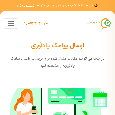
دریافت
10% تخفیف
بهاره خرید پنل پیام کوتاه
ثبت نام رایگان
07191312130
ارسال پیامک یادآوری
در اينجا مي توانيد مقالات منتشر شده برای برچسب «ارسال پیامک
یادآوری» را مشاهده کنيد