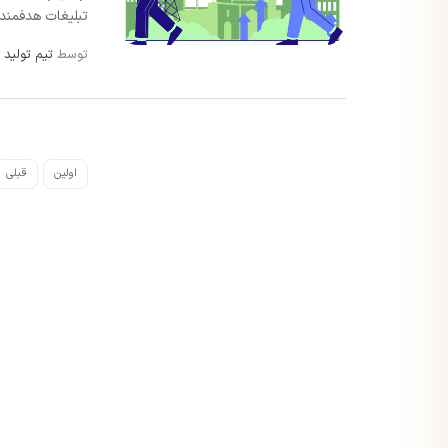
تبلیغات هدفمند ب
توسط
تیم تولید 
اولین
قبلی