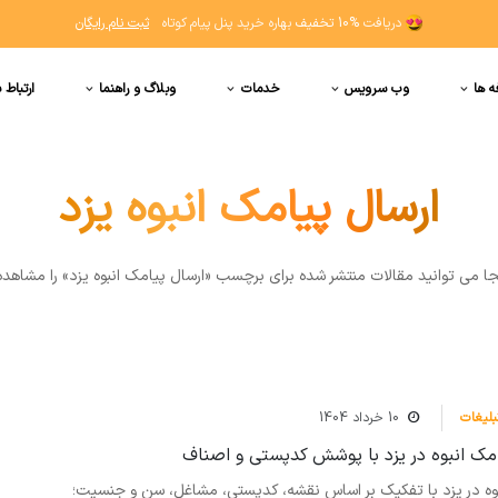
دریافت
10% تخفیف
بهاره خرید پنل پیام کوتاه
ثبت نام رایگان
ه ها
وب سرویس
خدمات
وبلاگ و راهنما
ارتباط ب
ارسال پیامک انبوه یزد
جا مي توانيد مقالات منتشر شده برای برچسب «ارسال پیامک انبوه یزد» را مشاهده
بلیغات
10 خرداد 1404
مک انبوه در یزد با پوشش کدپستی و اصناف
بوه در یزد با تفکیک بر اساس نقشه، کدپستی، مشاغل، سن و جنسیت؛