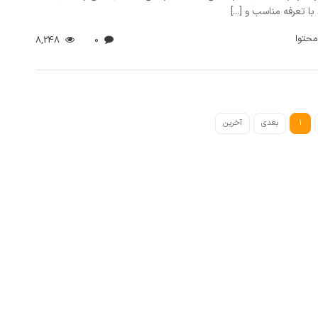
ا تعرفه مناسب و [...]
محتوا
8,248
0
1
بعدی
آخرین