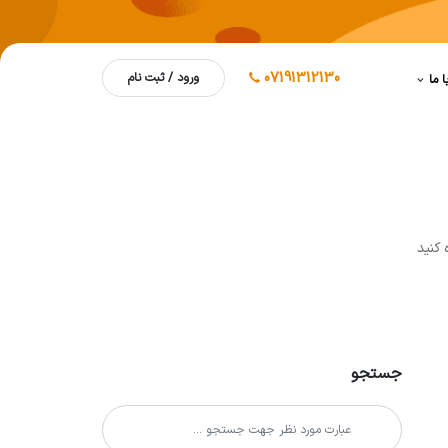
07191312130
ورود / ثبت نام
ا ما
 کنيد
جستجو