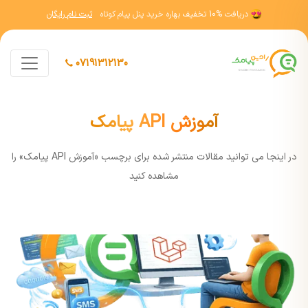
دریافت
10% تخفیف
بهاره خرید پنل پیام کوتاه
ثبت نام رایگان
07191312130
آموزش API پیامک
در اينجا مي توانيد مقالات منتشر شده برای برچسب «آموزش API پیامک» را
مشاهده کنيد