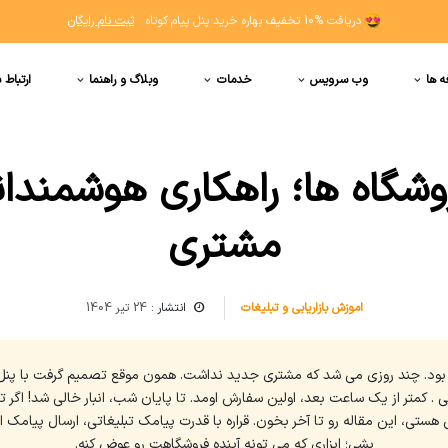
دریافت
10% تخفیف
بهاره خرید پنل پیام کوتاه
ثبت نام رایگان
ه ها
وب سرویس
خدمات
وبلاگ و راهنما
ارتباط ب
شگاه ها؛ راهکاری هوشمندانه د
مشتری
اموزش بازاریابی و تبلیغات
انتشار :
24 تیر 1404
ر بود. چند روزی می شد که مشتری جدید نداشت. همون موقع تصمیم گرفت با پنل
 شما! فروشگاه علی . کمتر از یک ساعت بعد، اولین سفارش اومد. تا پایان شب، انبار خالی شد!
ستی، این مقاله رو تا آخر بخون. قراره با قدرت پیامک تبلیغاتی، ارسال پیامک
بشی؛ ابزاری که می تونه آینده فروشگاهت رو عوض کنه.