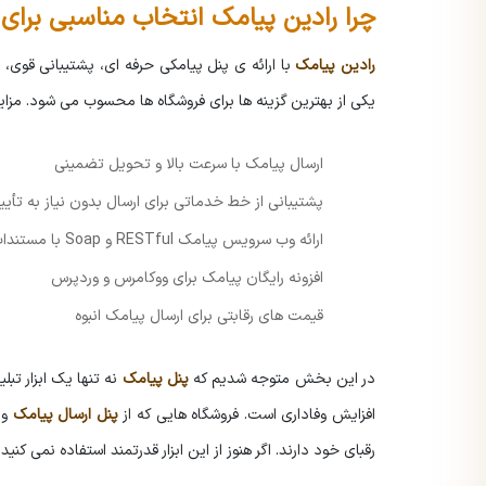
چرا رادین پیامک انتخاب مناسبی برا
رادین پیامک
با ارائه ی پنل پیامکی حرفه ای، پشتیبانی قوی،
یکی از بهترین گزینه ها برای فروشگاه ها محسوب می شود. مزایا
ارسال پیامک با سرعت بالا و تحویل تضمینی
پشتیبانی از خط خدماتی برای ارسال بدون نیاز به تأ
ارائه وب سرویس پیامک RESTful و Soap با مستندات کامل
افزونه رایگان پیامک برای ووکامرس و وردپرس
قیمت های رقابتی برای ارسال پیامک انبوه
در این بخش متوجه شدیم که
پنل پیامک
نه تنها یک ابزار تبل
افزایش وفاداری است. فروشگاه هایی که از
پنل ارسال پیامک
و
رقبای خود دارند. اگر هنوز از این ابزار قدرتمند استفاده نمی کنید