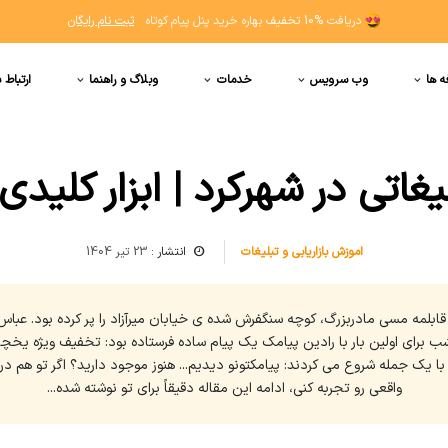
دریافت
10% تخفیف
بهاره خرید پنل پیام کوتاه
ثبت نام رایگان
ه ها
وب سرویس
خدمات
وبلاگ و راهنما
ارتباط ب
غاتی در شهرکرد | ابزار کلیدی 
اموزش بازاریابی و تبلیغات
انتشار :
23 تیر 1404
لمه مسی مادربزرگ، کوچه سنگفرش شده ی خیابان میرآزاد را پر کرده بود. عباس
 برای اولین بار با رادین پیامک یک پیام ساده فرستاده بود: تخفیف ویژه یخچال
 با یک جمله شروع می کردند: پیامکتونو دیدیم... هنوز موجود دارید؟ اگر تو هم
واقعی رو تجربه کنی، ادامه این مقاله دقیقاً برای تو نوشته شده...