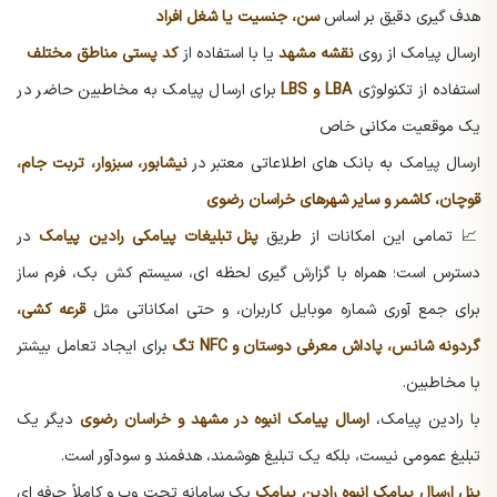
هدف گیری دقیق بر اساس
سن، جنسیت یا شغل افراد
ارسال پیامک از روی
نقشه مشهد
یا با استفاده از
کد پستی مناطق مختلف
استفاده از تکنولوژی
LBA و LBS
برای ارسال پیامک به مخاطبین حاضر در
یک موقعیت مکانی خاص
ارسال پیامک به بانک های اطلاعاتی معتبر در
نیشابور، سبزوار، تربت جام،
قوچان، کاشمر و سایر شهرهای خراسان رضوی
📈 تمامی این امکانات از طریق
پنل تبلیغات پیامکی رادین پیامک
در
دسترس است؛ همراه با گزارش گیری لحظه ای، سیستم کش بک، فرم ساز
برای جمع آوری شماره موبایل کاربران، و حتی امکاناتی مثل
قرعه کشی،
گردونه شانس، پاداش معرفی دوستان و NFC تگ
برای ایجاد تعامل بیشتر
با مخاطبین.
با رادین پیامک،
ارسال پیامک انبوه در مشهد و خراسان رضوی
دیگر یک
تبلیغ عمومی نیست، بلکه یک تبلیغ هوشمند، هدفمند و سودآور است.
پنل ارسال پیامک انبوه رادین پیامک
یک سامانه تحت وب و کاملاً حرفه ای