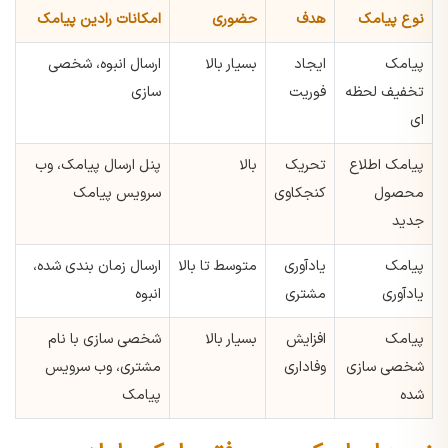
نوع پیامک
هدف
حضوری
امکانات رادین پیامک
پیامک
ایجاد
بسیار بالا
ارسال انبوه، شخصی
تخفیف لحظه
فوریت
سازی
ای
پیامک اطلاع
تحریک
بالا
پنل ارسال پیامک، وب
محصول
کنجکاوی
سرویس پیامک
جدید
پیامک
یادآوری
متوسط تا بالا
ارسال زمان بندی شده،
یادآوری
مشتری
انبوه
پیامک
افزایش
بسیار بالا
شخصی سازی با نام
شخصی سازی
وفاداری
مشتری، وب سرویس
شده
پیامک