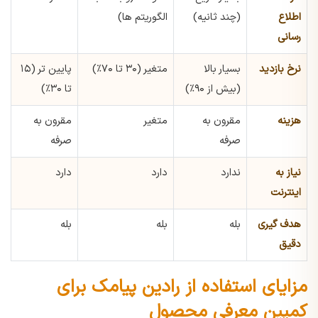
اطلاع
(چند ثانیه)
الگوریتم ها)
رسانی
نرخ بازدید
بسیار بالا
متغیر (۳۰ تا ۷۰٪)
پایین تر (۱۵
(بیش از ۹۰٪)
تا ۳۰٪)
هزینه
مقرون به
متغیر
مقرون به
صرفه
صرفه
نیاز به
ندارد
دارد
دارد
اینترنت
هدف گیری
بله
بله
بله
دقیق
مزایای استفاده از رادین پیامک برای
کمپین معرفی محصول