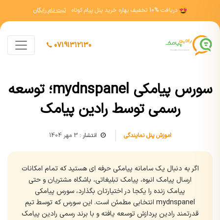
دریافت
10% تخفیف
بهاره خرید پنل پیام کوتاه
ثبت نام رایگان
07191312130
سورس پیامکی mydnspanel؛ توسعه
رسمی توسط رادین پیامک
اموزش پنل نمایندگی
انتشار :
3 مهر 1404
اگر به دنبال یک سامانه پیامکی حرفه ای هستید که تمام امکانات
ارسال پیامک انبوه، پیامک تبلیغاتی، باشگاه مشتریان و حتی
پیامک زنده را یکجا در اختیارتان بگذارد، سورس پیامکی
mydnspanel انتخابی مطمئن است. این سورس که توسط تیم
قدرتمند رادین پردازش توسعه یافته و با برند رسمی رادین پیامک