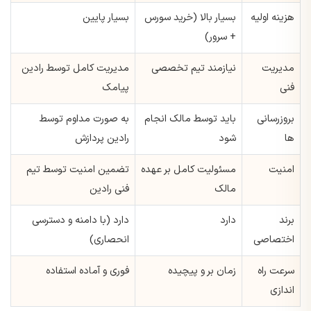
هزینه اولیه
بسیار بالا (خرید سورس
بسیار پایین
+ سرور)
مدیریت
نیازمند تیم تخصصی
مدیریت کامل توسط رادین
فنی
پیامک
بروزرسانی
باید توسط مالک انجام
به صورت مداوم توسط
ها
شود
رادین پردازش
امنیت
مسئولیت کامل بر عهده
تضمین امنیت توسط تیم
مالک
فنی رادین
برند
دارد
دارد (با دامنه و دسترسی
اختصاصی
انحصاری)
سرعت راه
زمان بر و پیچیده
فوری و آماده استفاده
اندازی