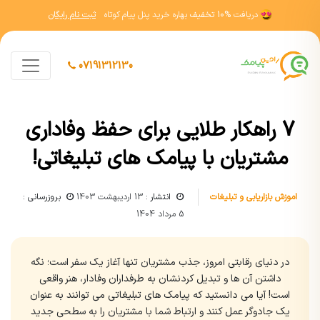
دریافت
10% تخفیف
بهاره خرید پنل پیام کوتاه
ثبت نام رایگان
07191312130
7 راهکار طلایی برای حفظ وفاداری
مشتریان با پیامک های تبلیغاتی!
اموزش بازاریابی و تبلیغات
انتشار :
13 اردیبهشت 1403
بروزرسانی :
5 مرداد 1404
در دنیای رقابتی امروز، جذب مشتریان تنها آغاز یک سفر است؛ نگه
داشتن آن ها و تبدیل کردنشان به طرفداران وفادار، هنر واقعی
است! آیا می دانستید که پیامک های تبلیغاتی می توانند به عنوان
یک جادوگر عمل کنند و ارتباط شما با مشتریان را به سطحی جدید