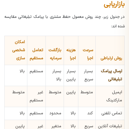
بازاریابی
در جدول زیر، چند روش معمول حفظ مشتری با پیامک تبلیغاتی مقایسه
شده اند:
امکان
سرعت
هزینه
بازگشت
تعامل
شخصی
روش ارتباطی
اجرا
اجرا
سرمایه
مستقیم
سازی
ارسال پیامک
بسیار
بسیار
بسیار
مستقیم
بالا
تبلیغاتی
سریع
پایین
بالا
ایمیل
متوسط
پایین
متوسط
غیر
متوسط
مارکتینگ
مستقیم
تماس تلفنی
کند
بالا
محدود
مستقیم
بالا
تبلیغات آنلاین
سریع
بالا
متغیر
غیر
پایین