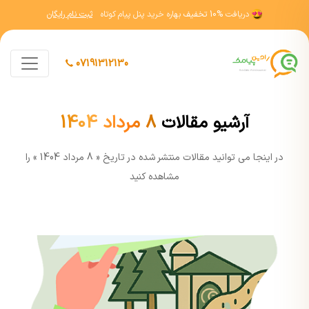
دریافت
10% تخفیف
بهاره خرید پنل پیام کوتاه
ثبت نام رایگان
07191312130
آرشیو مقالات
8 مرداد 1404
در اينجا مي توانيد مقالات منتشر شده در تاریخ « 8 مرداد 1404 » را
مشاهده کنيد