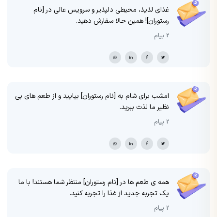
غذای لذیذ، محیطی دلپذیر و سرویس عالی در [نام
رستوران]! همین حالا سفارش دهید.
2 پیام
امشب برای شام به [نام رستوران] بیایید و از طعم های بی
نظیر ما لذت ببرید.
2 پیام
همه ی طعم ها در [نام رستوران] منتظر شما هستند! با ما
یک تجربه جدید از غذا را تجربه کنید.
2 پیام