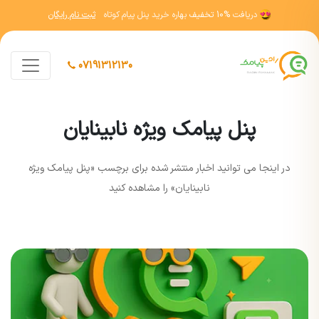
دریافت
10% تخفیف
بهاره خرید پنل پیام کوتاه
ثبت نام رایگان
07191312130
پنل پیامک ویژه نابینایان
در اينجا مي توانيد اخبار منتشر شده برای برچسب «پنل پیامک ویژه
نابینایان» را مشاهده کنيد