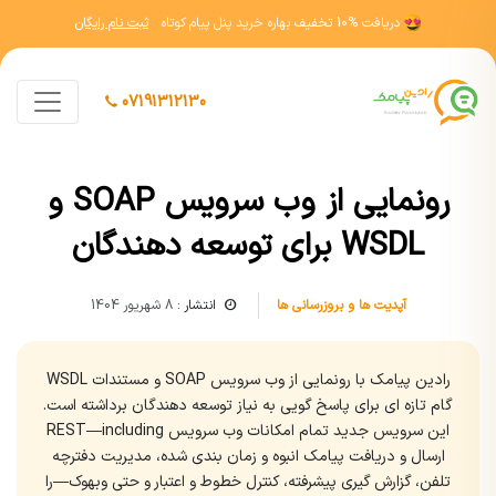
دریافت
10% تخفیف
بهاره خرید پنل پیام کوتاه
ثبت نام رایگان
07191312130
رونمایی از وب سرویس SOAP و
WSDL برای توسعه دهندگان
آپدیت ها و بروزرسانی ها
انتشار :
8 شهریور 1404
رادین پیامک با رونمایی از وب سرویس SOAP و مستندات WSDL
گام تازه ای برای پاسخ گویی به نیاز توسعه دهندگان برداشته است.
این سرویس جدید تمام امکانات وب سرویس REST—including
ارسال و دریافت پیامک انبوه و زمان بندی شده، مدیریت دفترچه
تلفن، گزارش گیری پیشرفته، کنترل خطوط و اعتبار و حتی وبهوک—را