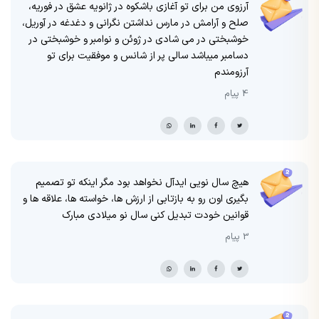
آرزوی من برای تو آغازی باشکوه در ژانویه عشق در فوریه،
صلح و آرامش در مارس نداشتن نگرانی و دغدغه در آوریل،
خوشبختی در می شادی در ژوئن و نوامبر و خوشبختی در
دسامبر میباشد سالی پر از شانس و موفقیت برای تو
آرزومندم
4 پیام
هيچ سال نويی ايدآل نخواهد بود مگر اينکه تو تصميم
بگيری اون رو به بازتابی از ارزش ها، خواسته ها، علاقه ها و
قوانين خودت تبديل کنی سال نو میلادی مبارک
3 پیام