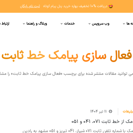
دریافت
10% تخفیف
بهاره خرید پنل پیام کوتاه
ثبت نام رایگان
ه ها
وب سرویس
خدمات
وبلاگ و راهنما
ارتباط ب
فعال سازی پیامک خط ثابت
مي توانيد مقالات منتشر شده برای برچسب «فعال سازی پیامک خط ثابت» را مشا
بلیغات
11 تیر 1404
خط ثابت 071، 041 و 051
امکان ارسال پیامک با شماره تلفن ثابت 071 شیراز، 041 تبریز و 051 مشهد به رادین