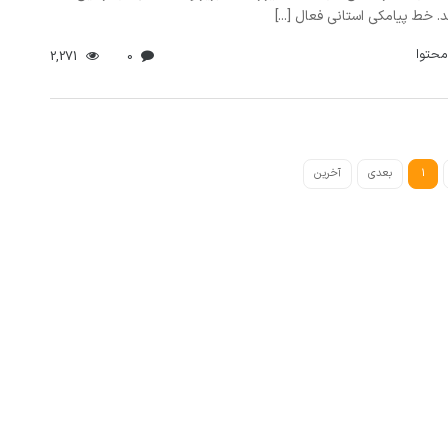
 خط پیامکی استانی فعال [...]
محتوا
2,271
0
1
بعدی
آخرین