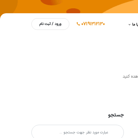
07191312130
ورود / ثبت نام
ا ما
هده کنيد
جستجو