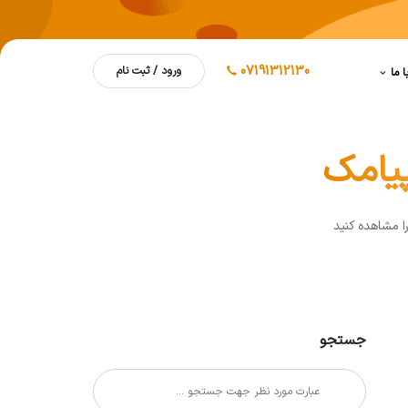
07191312130
ورود / ثبت نام
ا ما
پیامک
ا مشاهده کنيد
جستجو