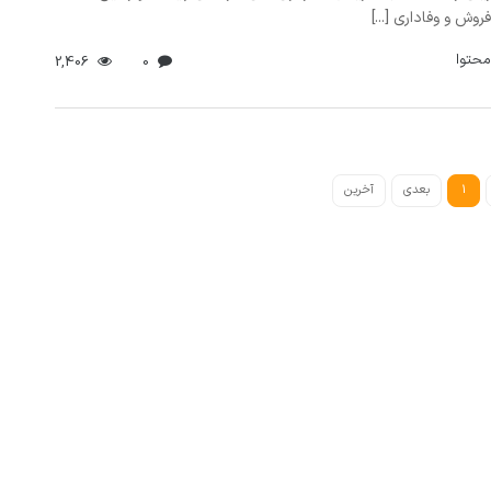
وش و وفاداری [...]
محتوا
2,406
0
1
بعدی
آخرین