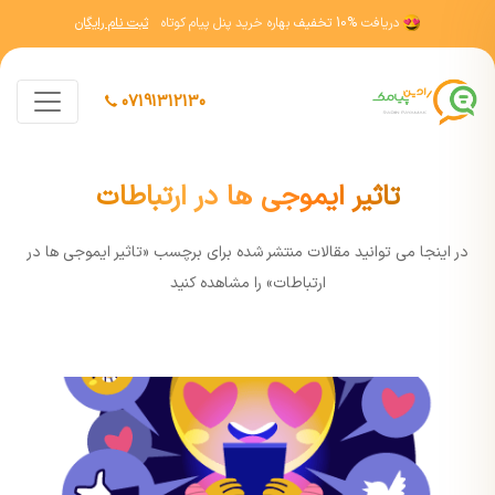
دریافت
10% تخفیف
بهاره خرید پنل پیام کوتاه
ثبت نام رایگان
07191312130
تاثیر ایموجی ها در ارتباطات
در اينجا مي توانيد مقالات منتشر شده برای برچسب «تاثیر ایموجی ها در
ارتباطات» را مشاهده کنيد