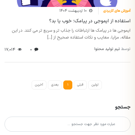
آموزش های کاربردی
10 اردیبهشت 1404
استفاده از ایموجی در پیامک؛ خوب یا بد؟
ایموجی ها در پیامک ها ارتباطات را جذاب تر و سریع تر می کنند. در این
مقاله، مزایا، معایب و نکات استفاده صحیح از [...]
توسط
تیم تولید محتوا
17,014
0
اولین
قبلی
1
بعدی
آخرین
جستجو