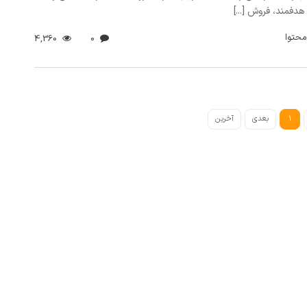
هدفمند، فروش [...]
محتوا
4,360
0
1
بعدی
آخرین