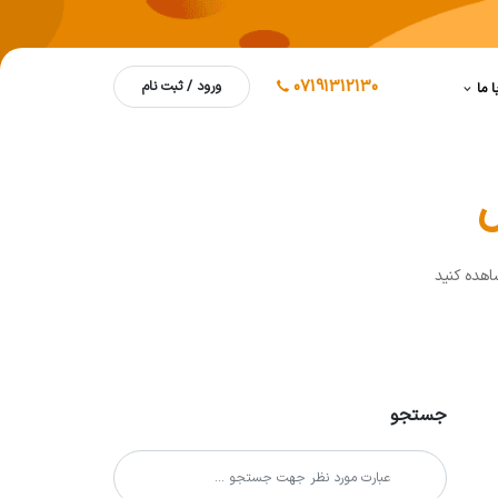
07191312130
ورود / ثبت نام
ا ما
ل
اهده کنيد
جستجو